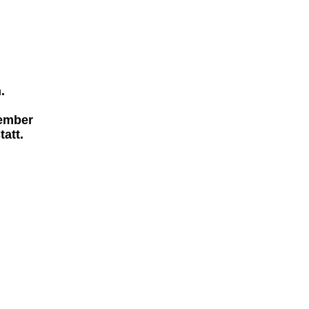
.
vember
tatt.