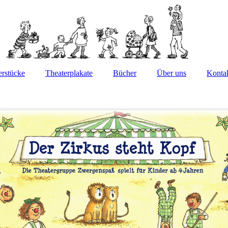
erstücke
Theaterplakate
Bücher
Über uns
Konta